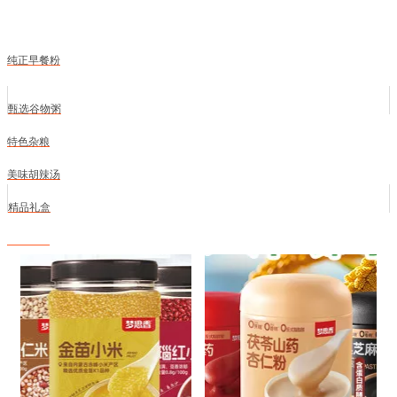
纯正早餐粉
甄选谷物粥
特色杂粮
美味胡辣汤
精品礼盒
食品安全