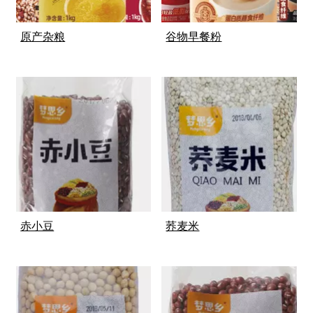
原产杂粮
谷物早餐粉
赤小豆
荞麦米