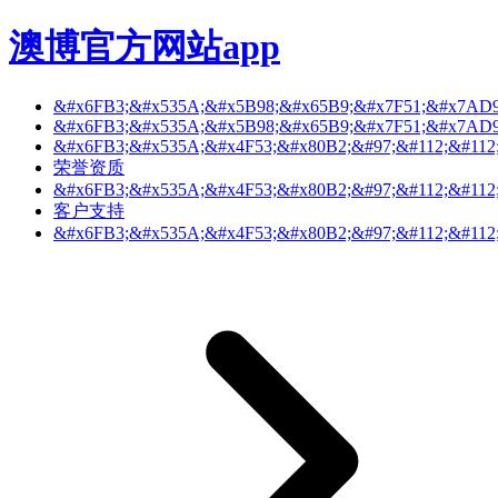
澳博官方网站app
&#x6FB3;&#x535A;&#x5B98;&#x65B9;&#x7F51;&#x7AD9;
&#x6FB3;&#x535A;&#x5B98;&#x65B9;&#x7F51;&#x7AD9;
&#x6FB3;&#x535A;&#x4F53;&#x80B2;&#97;&#112;&#112
荣誉资质
&#x6FB3;&#x535A;&#x4F53;&#x80B2;&#97;&#112;&#112
客户支持
&#x6FB3;&#x535A;&#x4F53;&#x80B2;&#97;&#112;&#112