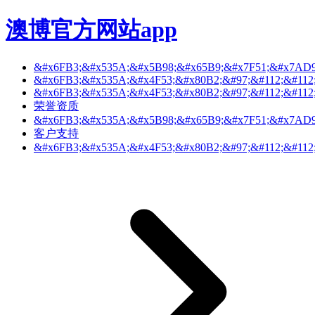
澳博官方网站app
&#x6FB3;&#x535A;&#x5B98;&#x65B9;&#x7F51;&#x7AD9;
&#x6FB3;&#x535A;&#x4F53;&#x80B2;&#97;&#112;&#112
&#x6FB3;&#x535A;&#x4F53;&#x80B2;&#97;&#112;&#112
荣誉资质
&#x6FB3;&#x535A;&#x5B98;&#x65B9;&#x7F51;&#x7AD9;
客户支持
&#x6FB3;&#x535A;&#x4F53;&#x80B2;&#97;&#112;&#112