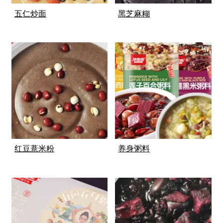
五仁炒面
黑芝麻糊
红豆薏米粉
养身粥料