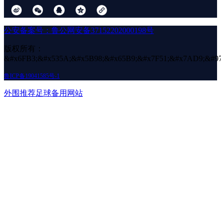
公安备案号：鲁公网安备37152202000198号
版权所有：
&#x6FB3;&#x535A;&#x5B98;&#x65B9;&#x7F51;&#x7AD9;&#97
鲁ICP备19041585号-1
外围推荐足球备用网站