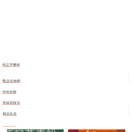
纯正早餐粉
甄选谷物粥
特色杂粮
美味胡辣汤
精品礼盒
食品安全