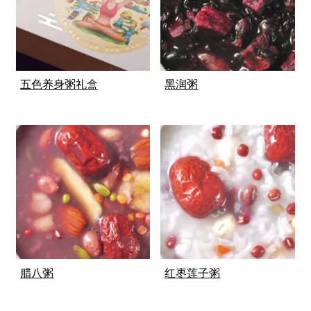
五色养身粥礼盒
黑润粥
腊八粥
红枣莲子粥