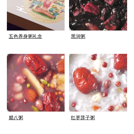
五色养身粥礼盒
黑润粥
腊八粥
红枣莲子粥