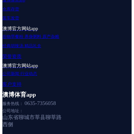
澳博体育app
仓库存货
装车发货
澳博官方网站app
谷物早餐粉
养身粥料
原产杂粮
经典胡辣汤
精品礼盒
荣誉资质
澳博官方网站app
公司新闻
行业动态
客户支持
澳博体育app
0635-7356058
服务热线：
公司地址：
山东省聊城市莘县聊莘路
西侧