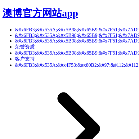
澳博官方网站app
&#x6FB3;&#x535A;&#x5B98;&#x65B9;&#x7F51;&#x7AD9;
&#x6FB3;&#x535A;&#x5B98;&#x65B9;&#x7F51;&#x7AD9;
&#x6FB3;&#x535A;&#x5B98;&#x65B9;&#x7F51;&#x7AD9;
荣誉资质
&#x6FB3;&#x535A;&#x5B98;&#x65B9;&#x7F51;&#x7AD9;
客户支持
&#x6FB3;&#x535A;&#x4F53;&#x80B2;&#97;&#112;&#112