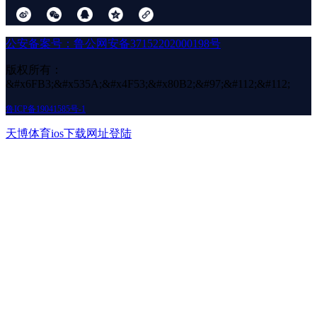
公安备案号：鲁公网安备37152202000198号
版权所有：
&#x6FB3;&#x535A;&#x4F53;&#x80B2;&#97;&#112;&#112;
鲁ICP备19041585号-1
天博体育ios下载网址登陆