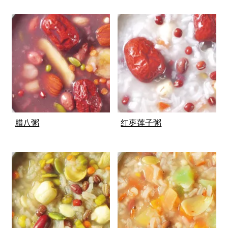
腊八粥
红枣莲子粥