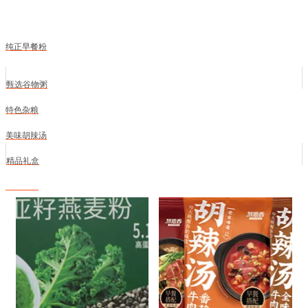
纯正早餐粉
甄选谷物粥
特色杂粮
美味胡辣汤
精品礼盒
食品安全