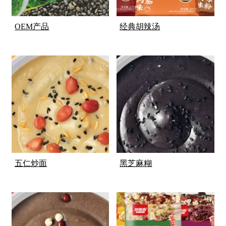
OEM产品
经典胡辣汤
五仁炒面
黑芝麻糊