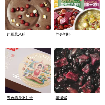
红豆薏米粉
养身粥料
五色养身粥礼盒
黑润粥