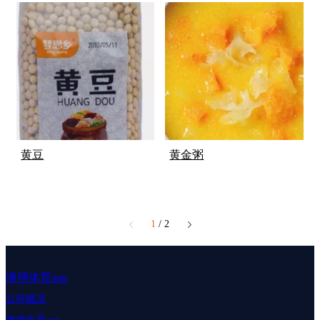
黄豆
黄金粥
1
/ 2
澳博体育app
公司概况