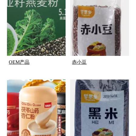
OEM产品
赤小豆