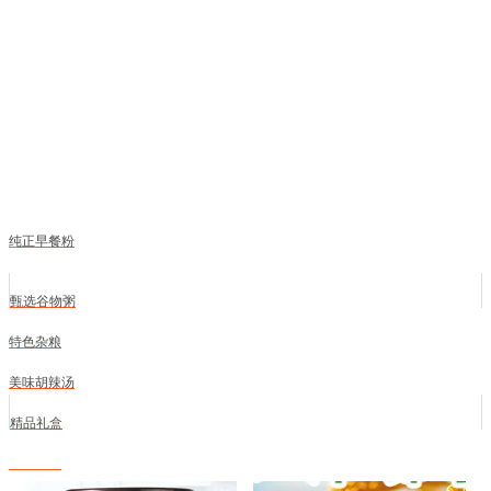
纯正早餐粉
甄选谷物粥
特色杂粮
美味胡辣汤
精品礼盒
食品安全