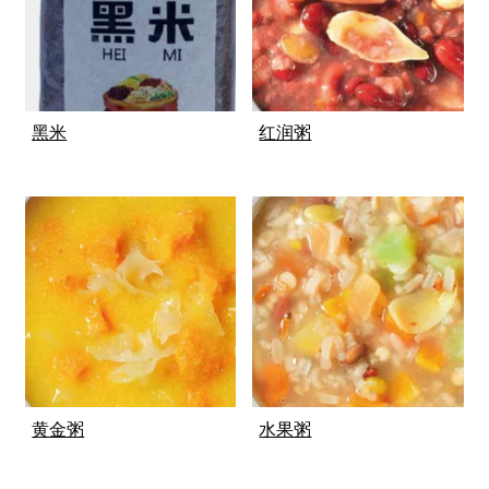
黑米
红润粥
黄金粥
水果粥