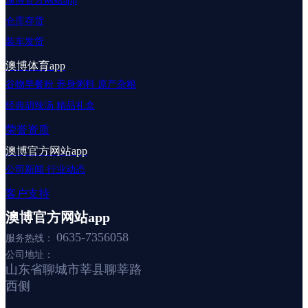
澳博官方网站app
仓库存货
装车发货
澳博体育app
谷物早餐粉
养身粥料
原产杂粮
经典胡辣汤
精品礼盒
荣誉资质
澳博官方网站app
公司新闻
行业动态
客户支持
澳博官方网站app
0635-7356058
服务热线：
公司地址：
山东省聊城市莘县聊莘路
西侧