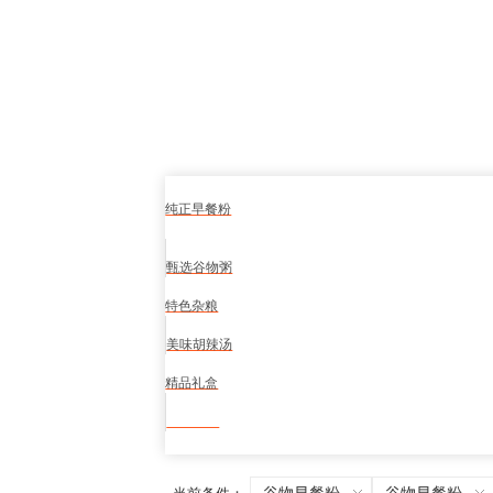
纯正早餐粉
甄选谷物粥
特色杂粮
美味胡辣汤
精品礼盒
食品安全