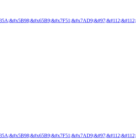
35A;&#x5B98;&#x65B9;&#x7F51;&#x7AD9;&#97;&#112;&#112;
35A;&#x5B98;&#x65B9;&#x7F51;&#x7AD9;&#97;&#112;&#112;