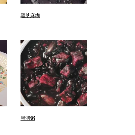
黑芝麻糊
黑润粥