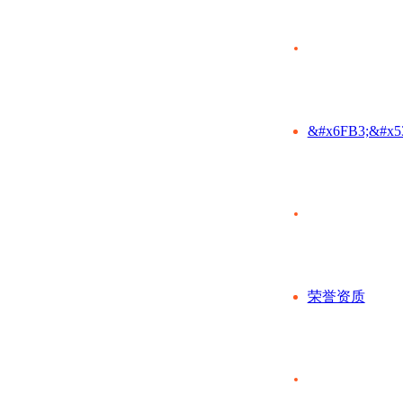
&#x6FB3;&#x5
荣誉资质