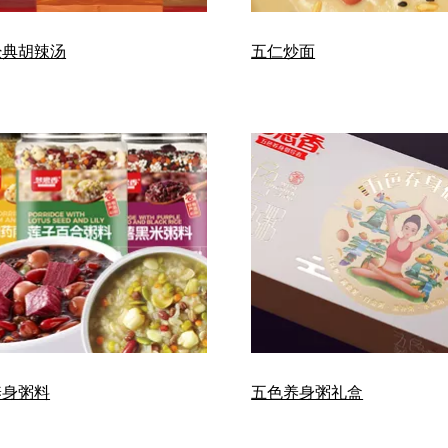
经典胡辣汤
五仁炒面
养身粥料
五色养身粥礼盒