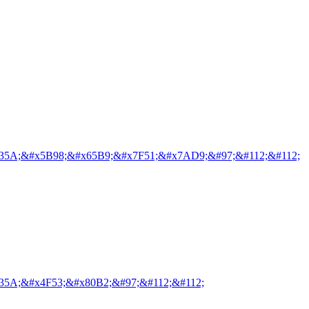
35A;&#x5B98;&#x65B9;&#x7F51;&#x7AD9;&#97;&#112;&#112;
35A;&#x4F53;&#x80B2;&#97;&#112;&#112;