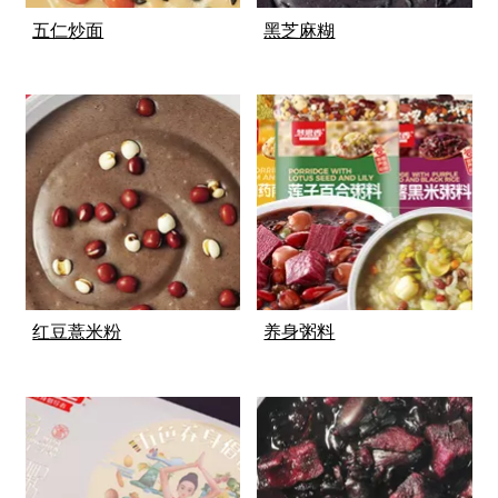
五仁炒面
黑芝麻糊
红豆薏米粉
养身粥料