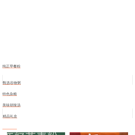
纯正早餐粉
甄选谷物粥
特色杂粮
美味胡辣汤
精品礼盒
食品安全