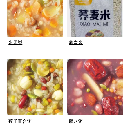
水果粥
荞麦米
莲子百合粥
腊八粥