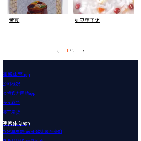
黄豆
红枣莲子粥
1
/ 2
澳博体育app
公司概况
澳博官方网站app
仓库存货
装车发货
澳博体育app
谷物早餐粉
养身粥料
原产杂粮