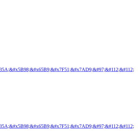
35A;&#x5B98;&#x65B9;&#x7F51;&#x7AD9;&#97;&#112;&#112;
35A;&#x5B98;&#x65B9;&#x7F51;&#x7AD9;&#97;&#112;&#112;