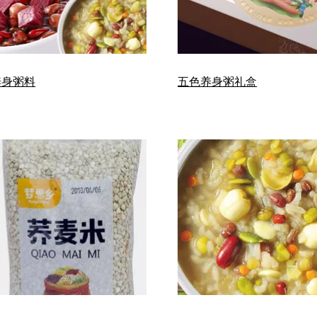
养身粥料
五色养身粥礼盒