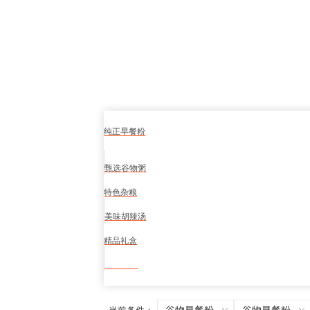
纯正早餐粉
甄选谷物粥
特色杂粮
美味胡辣汤
精品礼盒
食品安全