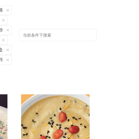
粮
粉
盒
料