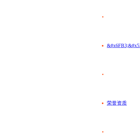
&#x6FB3;&#x5
荣誉资质