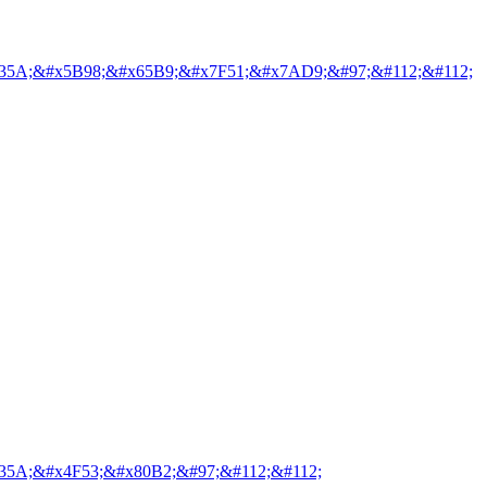
35A;&#x5B98;&#x65B9;&#x7F51;&#x7AD9;&#97;&#112;&#112;
35A;&#x4F53;&#x80B2;&#97;&#112;&#112;