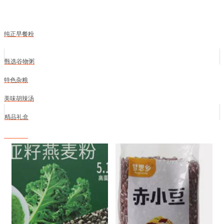
纯正早餐粉
甄选谷物粥
特色杂粮
美味胡辣汤
精品礼盒
食品安全