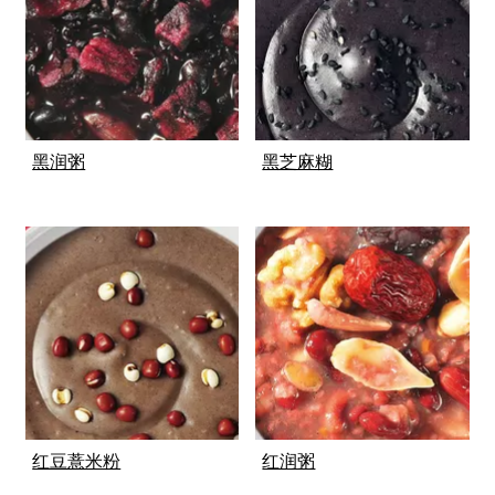
黑润粥
黑芝麻糊
红豆薏米粉
红润粥