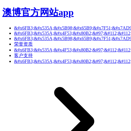
澳博官方网站app
&#x6FB3;&#x535A;&#x5B98;&#x65B9;&#x7F51;&#x7AD9;
&#x6FB3;&#x535A;&#x4F53;&#x80B2;&#97;&#112;&#112
&#x6FB3;&#x535A;&#x5B98;&#x65B9;&#x7F51;&#x7AD9;
荣誉资质
&#x6FB3;&#x535A;&#x4F53;&#x80B2;&#97;&#112;&#112
客户支持
&#x6FB3;&#x535A;&#x4F53;&#x80B2;&#97;&#112;&#112