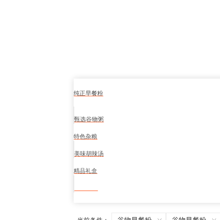
纯正早餐粉
甄选谷物粥
特色杂粮
美味胡辣汤
精品礼盒
食品安全