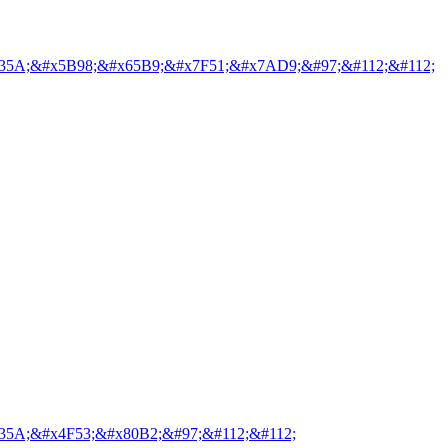
35A;&#x5B98;&#x65B9;&#x7F51;&#x7AD9;&#97;&#112;&#112;
35A;&#x4F53;&#x80B2;&#97;&#112;&#112;