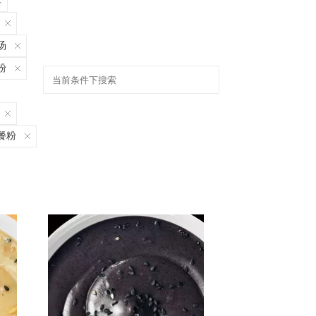
汤
粉
餐粉