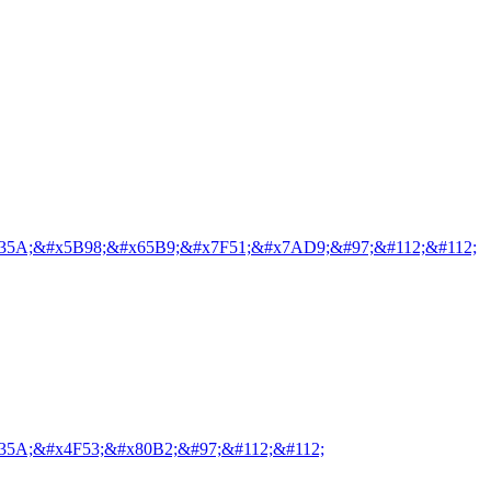
35A;&#x5B98;&#x65B9;&#x7F51;&#x7AD9;&#97;&#112;&#112;
35A;&#x4F53;&#x80B2;&#97;&#112;&#112;