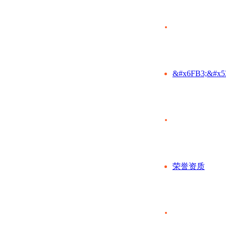
&#x6FB3;&#x5
荣誉资质