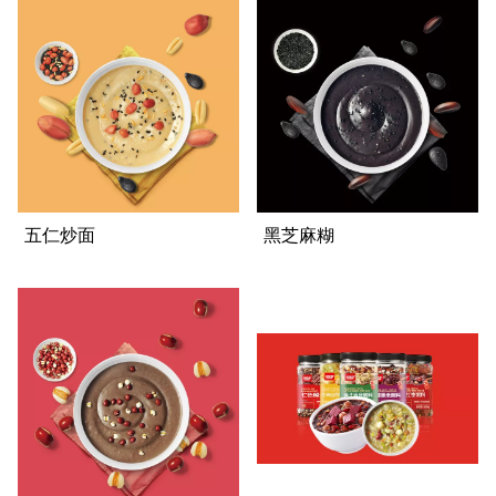
五仁炒面
黑芝麻糊