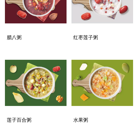
腊八粥
红枣莲子粥
莲子百合粥
水果粥