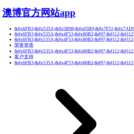
澳博官方网站app
&#x6FB3;&#x535A;&#x5B98;&#x65B9;&#x7F51;&#x7AD9;
&#x6FB3;&#x535A;&#x4F53;&#x80B2;&#97;&#112;&#112
&#x6FB3;&#x535A;&#x4F53;&#x80B2;&#97;&#112;&#112
荣誉资质
&#x6FB3;&#x535A;&#x4F53;&#x80B2;&#97;&#112;&#112
客户支持
&#x6FB3;&#x535A;&#x4F53;&#x80B2;&#97;&#112;&#112