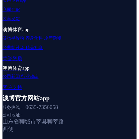
澳博体育app
仓库存货
装车发货
澳博体育app
谷物早餐粉
养身粥料
原产杂粮
经典胡辣汤
精品礼盒
荣誉资质
澳博体育app
公司新闻
行业动态
客户支持
澳博官方网站app
0635-7356058
服务热线：
公司地址：
山东省聊城市莘县聊莘路
西侧