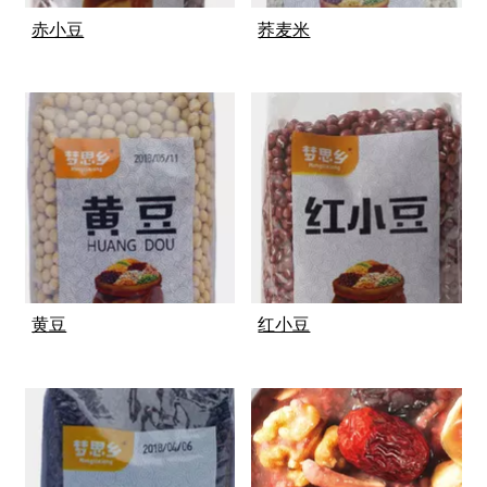
赤小豆
荞麦米
黄豆
红小豆