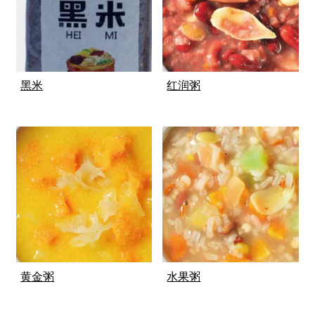
黑米
红润粥
黄金粥
水果粥