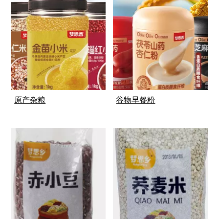
原产杂粮
谷物早餐粉