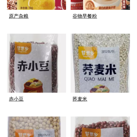
原产杂粮
谷物早餐粉
赤小豆
荞麦米