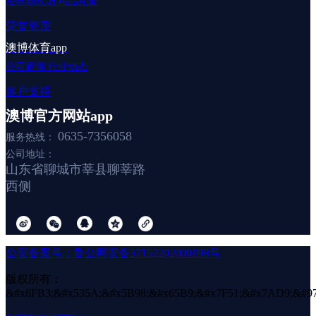
经典胡辣汤
精品礼盒
荣誉资质
澳博体育app
公司新闻
行业动态
客户支持
澳博官方网站app
0635-7356058
服务热线：
公司地址：
山东省聊城市莘县聊莘路
西侧
公安备案号：鲁公网安备37152202000198号
版权所有：
&#x6FB3;&#x535A;&#x5B98;&#x65B9;&#x7F51;&#x7AD9;&#97