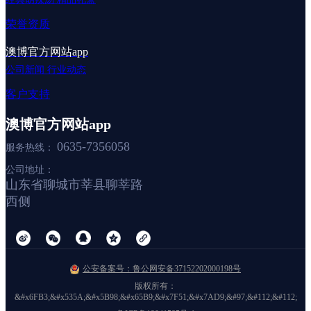
荣誉资质
澳博官方网站app
公司新闻
行业动态
客户支持
澳博官方网站app
0635-7356058
服务热线：
公司地址：
山东省聊城市莘县聊莘路
西侧
公安备案号：鲁公网安备37152202000198号
版权所有：
&#x6FB3;&#x535A;&#x5B98;&#x65B9;&#x7F51;&#x7AD9;&#97;&#112;&#112;