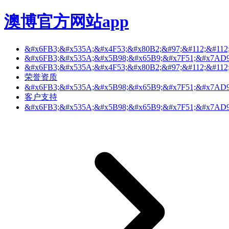
澳博官方网站app
&#x6FB3;&#x535A;&#x4F53;&#x80B2;&#97;&#112;&#112
&#x6FB3;&#x535A;&#x5B98;&#x65B9;&#x7F51;&#x7AD9;
&#x6FB3;&#x535A;&#x4F53;&#x80B2;&#97;&#112;&#112
荣誉资质
&#x6FB3;&#x535A;&#x5B98;&#x65B9;&#x7F51;&#x7AD9;
客户支持
&#x6FB3;&#x535A;&#x5B98;&#x65B9;&#x7F51;&#x7AD9;