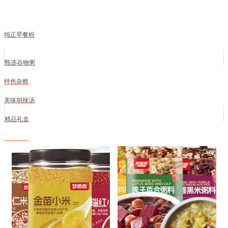
纯正早餐粉
甄选谷物粥
特色杂粮
美味胡辣汤
精品礼盒
食品安全