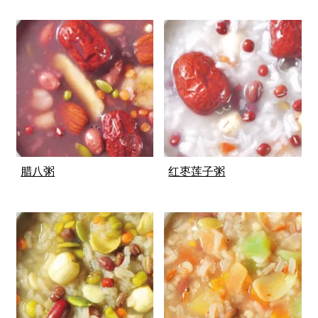
腊八粥
红枣莲子粥