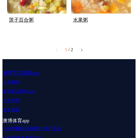
莲子百合粥
水果粥
1
/ 2
澳博官方网站app
公司概况
澳博官方网站app
仓库存货
装车发货
澳博体育app
谷物早餐粉
养身粥料
原产杂粮
经典胡辣汤
精品礼盒