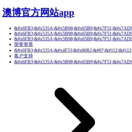
澳博官方网站app
&#x6FB3;&#x535A;&#x5B98;&#x65B9;&#x7F51;&#x7AD9;
&#x6FB3;&#x535A;&#x5B98;&#x65B9;&#x7F51;&#x7AD9;
&#x6FB3;&#x535A;&#x5B98;&#x65B9;&#x7F51;&#x7AD9;
荣誉资质
&#x6FB3;&#x535A;&#x4F53;&#x80B2;&#97;&#112;&#112
客户支持
&#x6FB3;&#x535A;&#x5B98;&#x65B9;&#x7F51;&#x7AD9;