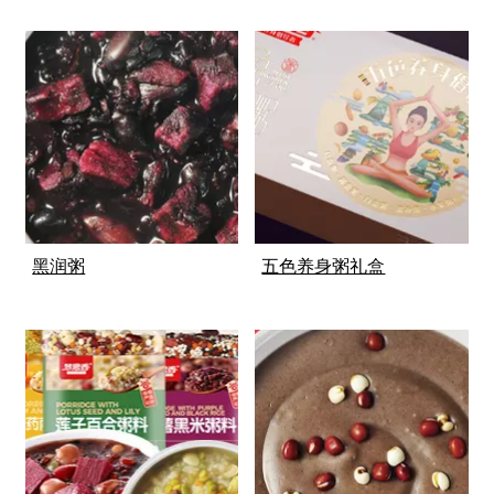
黑润粥
五色养身粥礼盒