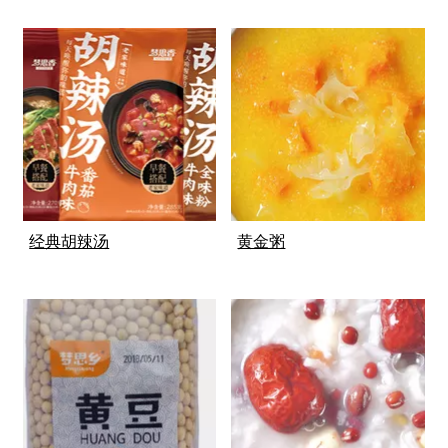
经典胡辣汤
黄金粥