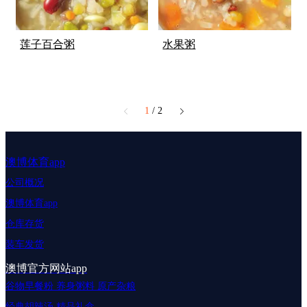
莲子百合粥
水果粥
1
/ 2
澳博体育app
公司概况
澳博体育app
仓库存货
装车发货
澳博官方网站app
谷物早餐粉
养身粥料
原产杂粮
经典胡辣汤
精品礼盒