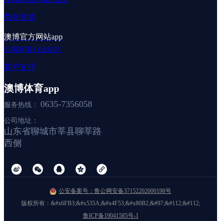
荣誉资质
澳博官方网站app
公司新闻
行业动态
客户支持
澳博体育app
0635-7356058
服务热线：
公司地址：
山东省聊城市莘县聊莘路
西侧
公安备案号：鲁公网安备37152202000198号
版权所有：&#x6FB3;&#x535A;&#x4F53;&#x80B2;&#97;&#112;&#112;
鲁ICP备19041585号-1