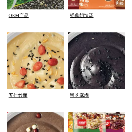
OEM产品
经典胡辣汤
五仁炒面
黑芝麻糊