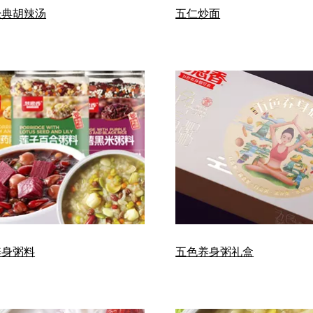
经典胡辣汤
五仁炒面
养身粥料
五色养身粥礼盒