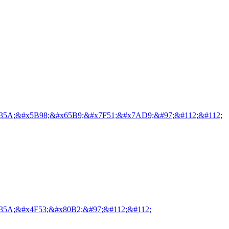
35A;&#x5B98;&#x65B9;&#x7F51;&#x7AD9;&#97;&#112;&#112;
35A;&#x4F53;&#x80B2;&#97;&#112;&#112;