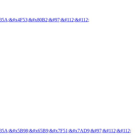
35A;&#x4F53;&#x80B2;&#97;&#112;&#112;
35A;&#x5B98;&#x65B9;&#x7F51;&#x7AD9;&#97;&#112;&#112;