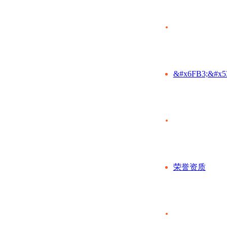
&#x6FB3;&#x5
荣誉资质