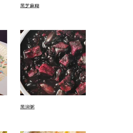
黑芝麻糊
黑润粥