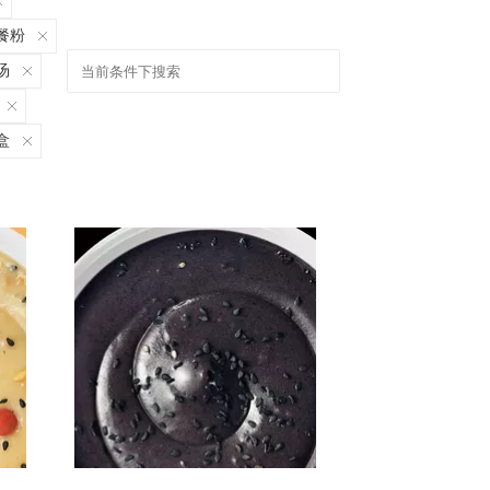
餐粉
汤
盒