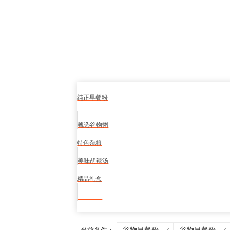
纯正早餐粉
甄选谷物粥
特色杂粮
美味胡辣汤
精品礼盒
食品安全