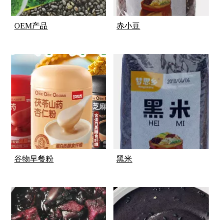
OEM产品
赤小豆
谷物早餐粉
黑米