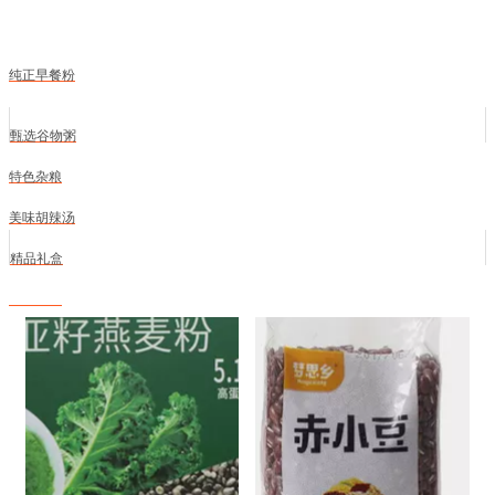
纯正早餐粉
甄选谷物粥
特色杂粮
美味胡辣汤
精品礼盒
食品安全