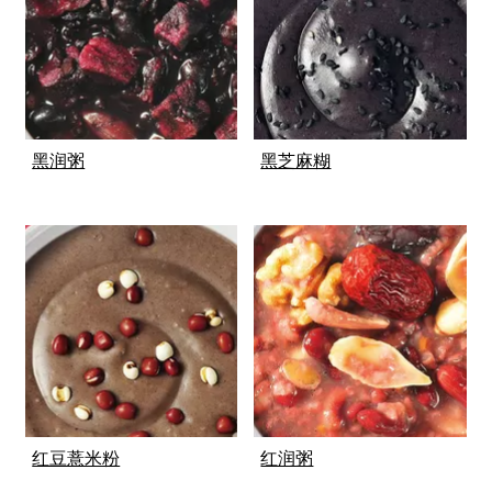
黑润粥
黑芝麻糊
红豆薏米粉
红润粥