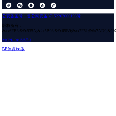
公安备案号：鲁公网安备37152202000198号
版权所有：
&#x6FB3;&#x535A;&#x5B98;&#x65B9;&#x7F51;&#x7AD9;&#97
鲁ICP备19041585号-1
BE体育ios版