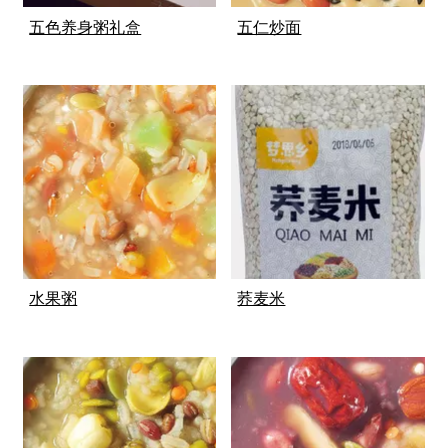
五色养身粥礼盒
五仁炒面
水果粥
荞麦米