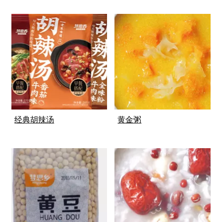
经典胡辣汤
黄金粥