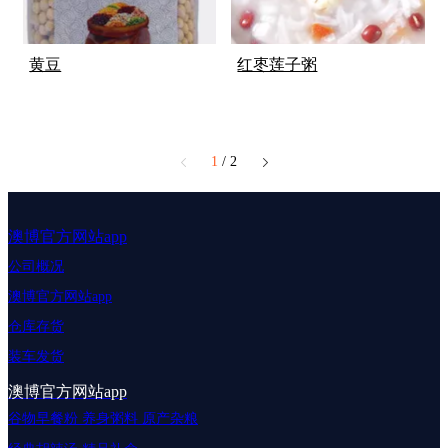
黄豆
红枣莲子粥
1
/ 2
澳博官方网站app
公司概况
澳博官方网站app
仓库存货
装车发货
澳博官方网站app
谷物早餐粉
养身粥料
原产杂粮