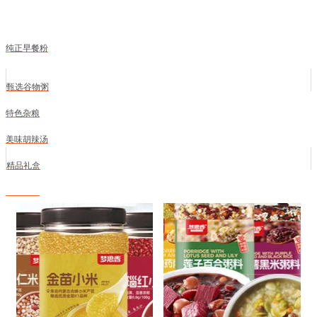
纯正早餐粉
甄选谷物粥
特色杂粮
美味胡辣汤
精品礼盒
食品安全