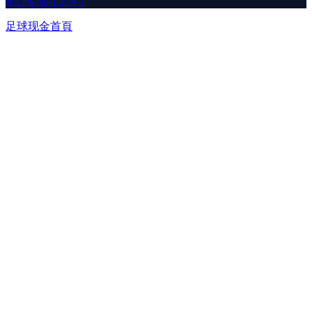
鲁ICP备19041585号-1
足球现金首頁