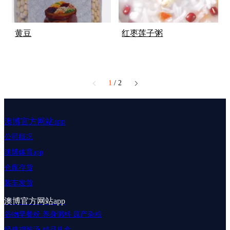
黄豆
红枣莲子粥
1
/ 2
澳博官方网站app
公司概况
澳博体育app
仓库存货
装车发货
澳博官方网站app
谷物早餐粉
养身粥料
原产杂粮
经典胡辣汤
精品礼盒