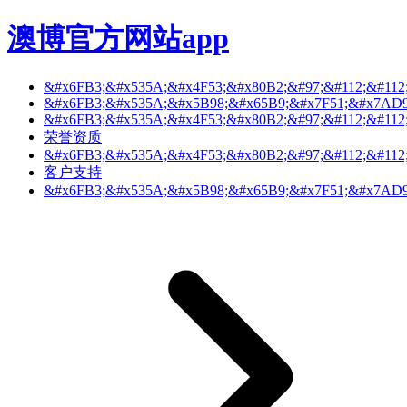
澳博官方网站app
&#x6FB3;&#x535A;&#x4F53;&#x80B2;&#97;&#112;&#112
&#x6FB3;&#x535A;&#x5B98;&#x65B9;&#x7F51;&#x7AD9;
&#x6FB3;&#x535A;&#x4F53;&#x80B2;&#97;&#112;&#112
荣誉资质
&#x6FB3;&#x535A;&#x4F53;&#x80B2;&#97;&#112;&#112
客户支持
&#x6FB3;&#x535A;&#x5B98;&#x65B9;&#x7F51;&#x7AD9;