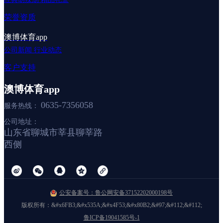
荣誉资质
澳博体育app
公司新闻
行业动态
客户支持
澳博体育app
0635-7356058
服务热线：
公司地址：
山东省聊城市莘县聊莘路
西侧
公安备案号：鲁公网安备37152202000198号
版权所有：&#x6FB3;&#x535A;&#x4F53;&#x80B2;&#97;&#112;&#112;
鲁ICP备19041585号-1