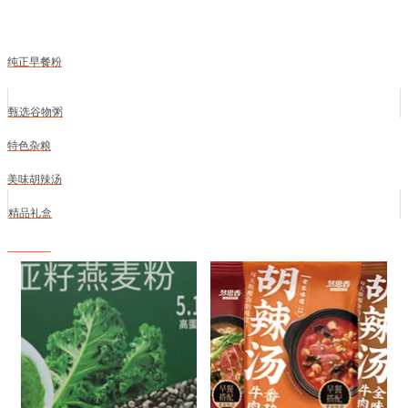
纯正早餐粉
甄选谷物粥
特色杂粮
美味胡辣汤
精品礼盒
食品安全