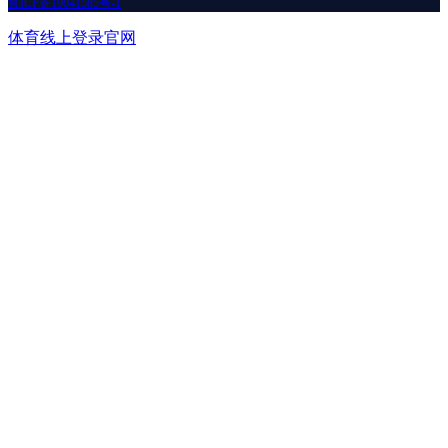
鲁ICP备19041585号-1
体育线上登录官网