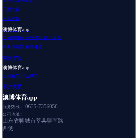
澳博官方网站app
仓库存货
装车发货
澳博体育app
谷物早餐粉
养身粥料
原产杂粮
经典胡辣汤
精品礼盒
荣誉资质
澳博体育app
公司新闻
行业动态
客户支持
澳博体育app
0635-7356058
服务热线：
公司地址：
山东省聊城市莘县聊莘路
西侧