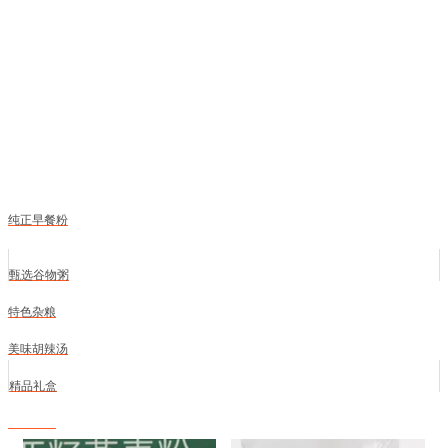
纯正早餐粉
甄选谷物粥
特色杂粮
美味胡辣汤
精品礼盒
食品安全