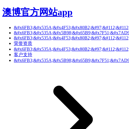
澳博官方网站app
&#x6FB3;&#x535A;&#x4F53;&#x80B2;&#97;&#112;&#112
&#x6FB3;&#x535A;&#x5B98;&#x65B9;&#x7F51;&#x7AD9;
&#x6FB3;&#x535A;&#x4F53;&#x80B2;&#97;&#112;&#112
荣誉资质
&#x6FB3;&#x535A;&#x4F53;&#x80B2;&#97;&#112;&#112
客户支持
&#x6FB3;&#x535A;&#x5B98;&#x65B9;&#x7F51;&#x7AD9;