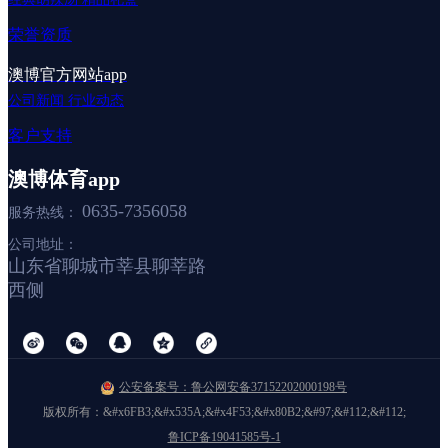
荣誉资质
澳博官方网站app
公司新闻
行业动态
客户支持
澳博体育app
0635-7356058
服务热线：
公司地址：
山东省聊城市莘县聊莘路
西侧
公安备案号：鲁公网安备37152202000198号
版权所有：&#x6FB3;&#x535A;&#x4F53;&#x80B2;&#97;&#112;&#112;
鲁ICP备19041585号-1