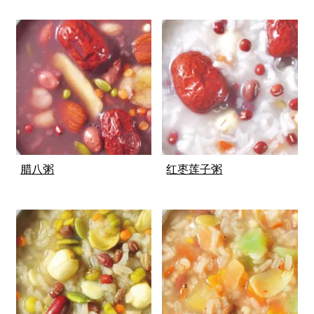
腊八粥
红枣莲子粥