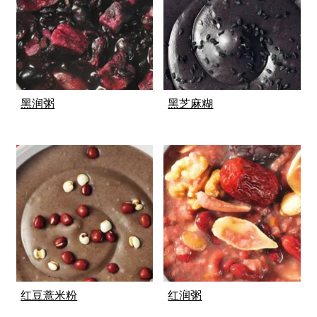
黑润粥
黑芝麻糊
红豆薏米粉
红润粥