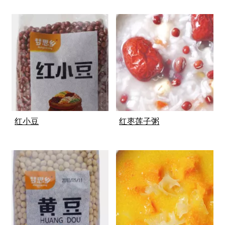
红小豆
红枣莲子粥