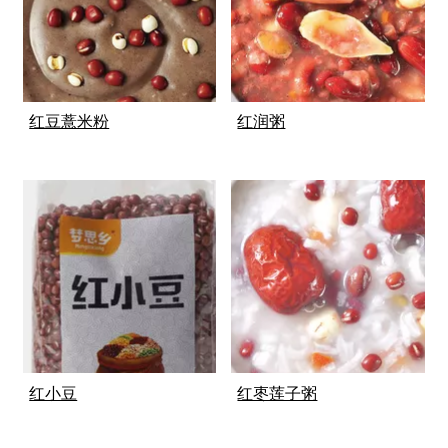
红豆薏米粉
红润粥
红小豆
红枣莲子粥