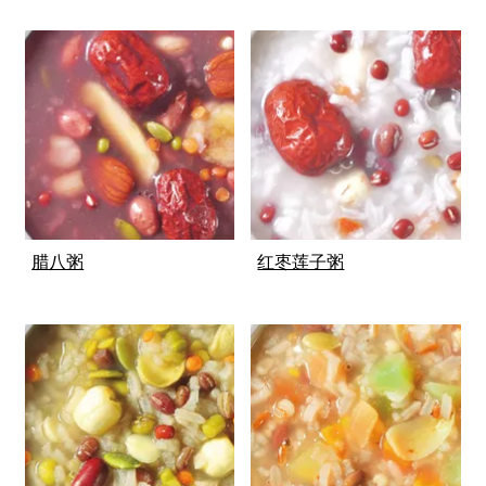
腊八粥
红枣莲子粥