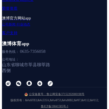
荣誉资质
澳博官方网站app
公司新闻
行业动态
客户支持
澳博体育app
0635-7356058
服务热线：
公司地址：
山东省聊城市莘县聊莘路
西侧
公安备案号：鲁公网安备37152202000198号
版权所有：&#x6FB3;&#x535A;&#x4F53;&#x80B2;&#97;&#112;&#112;
鲁ICP备19041585号-1