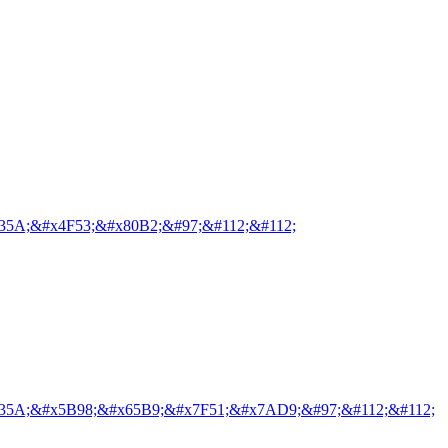
35A;&#x4F53;&#x80B2;&#97;&#112;&#112;
35A;&#x5B98;&#x65B9;&#x7F51;&#x7AD9;&#97;&#112;&#112;