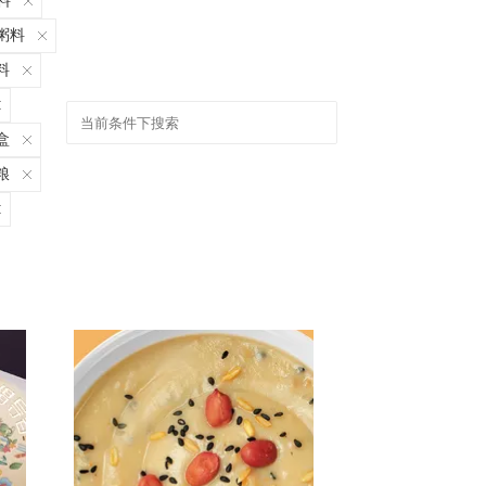
料
粥料
料
盒
粮