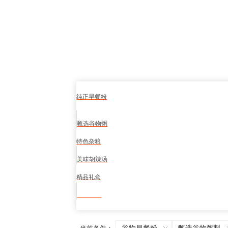
纯正早餐粉
甄选谷物粥
特色杂粮
美味胡辣汤
精品礼盒
食品安全