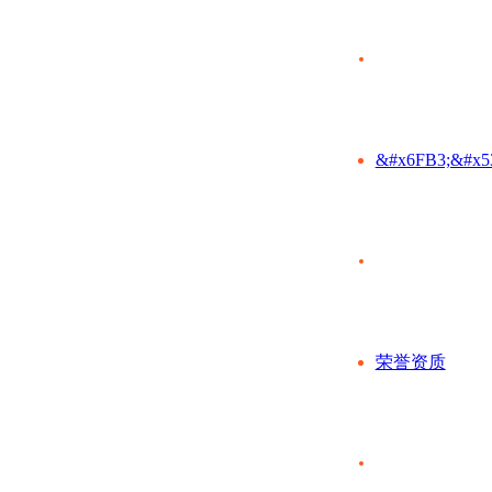
&#x6FB3;&#x5
荣誉资质