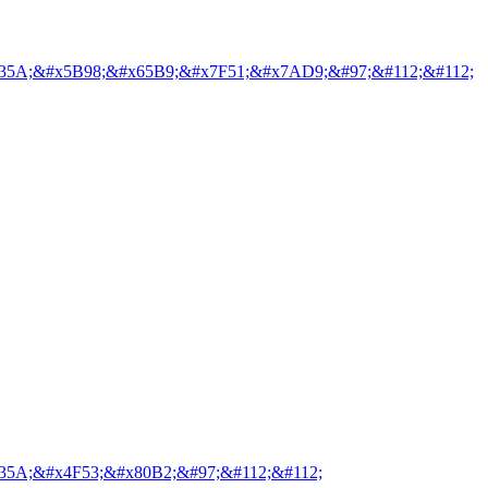
35A;&#x5B98;&#x65B9;&#x7F51;&#x7AD9;&#97;&#112;&#112;
35A;&#x4F53;&#x80B2;&#97;&#112;&#112;