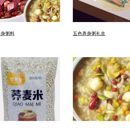
养身粥料
五色养身粥礼盒