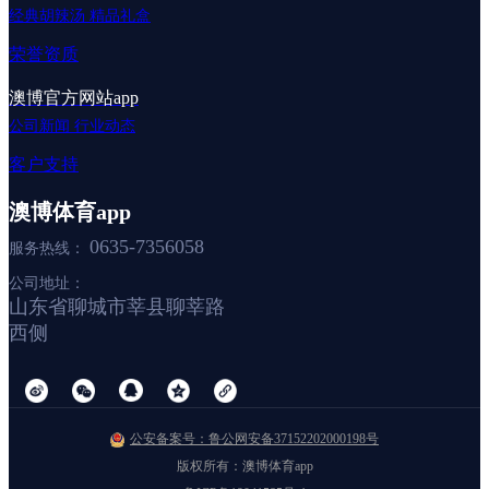
经典胡辣汤
精品礼盒
荣誉资质
澳博官方网站app
公司新闻
行业动态
客户支持
澳博体育app
0635-7356058
服务热线：
公司地址：
山东省聊城市莘县聊莘路
西侧
公安备案号：鲁公网安备37152202000198号
版权所有：澳博体育app