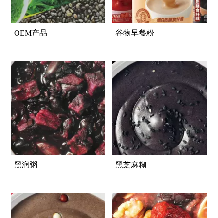
OEM产品
谷物早餐粉
黑润粥
黑芝麻糊