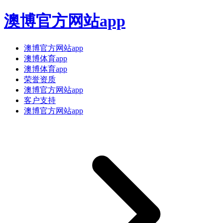
澳博官方网站app
澳博官方网站app
澳博体育app
澳博体育app
荣誉资质
澳博官方网站app
客户支持
澳博官方网站app