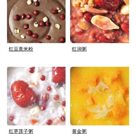
红豆薏米粉
红润粥
红枣莲子粥
黄金粥