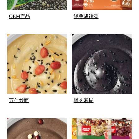
OEM产品
经典胡辣汤
五仁炒面
黑芝麻糊