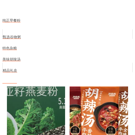
纯正早餐粉
甄选谷物粥
特色杂粮
美味胡辣汤
精品礼盒
食品安全