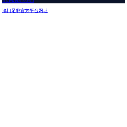
鲁ICP备19041585号-1
澳门足彩官方平台网址