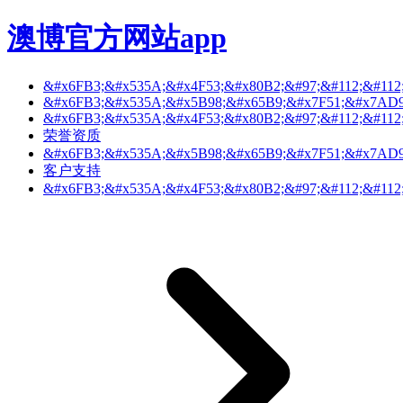
澳博官方网站app
&#x6FB3;&#x535A;&#x4F53;&#x80B2;&#97;&#112;&#112
&#x6FB3;&#x535A;&#x5B98;&#x65B9;&#x7F51;&#x7AD9;
&#x6FB3;&#x535A;&#x4F53;&#x80B2;&#97;&#112;&#112
荣誉资质
&#x6FB3;&#x535A;&#x5B98;&#x65B9;&#x7F51;&#x7AD9;
客户支持
&#x6FB3;&#x535A;&#x4F53;&#x80B2;&#97;&#112;&#112