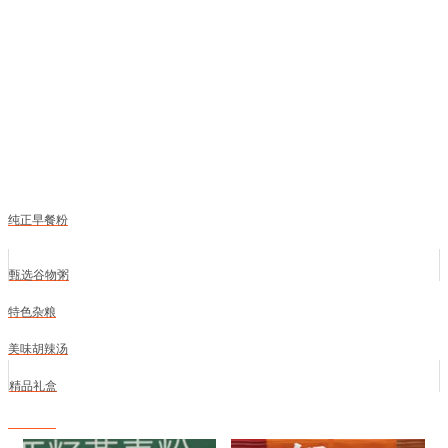
纯正早餐粉
甄选谷物粥
特色杂粮
美味胡辣汤
精品礼盒
食品安全