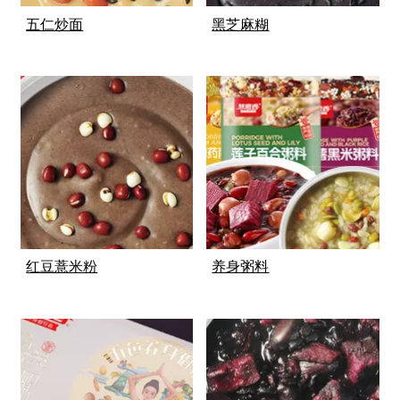
五仁炒面
黑芝麻糊
红豆薏米粉
养身粥料