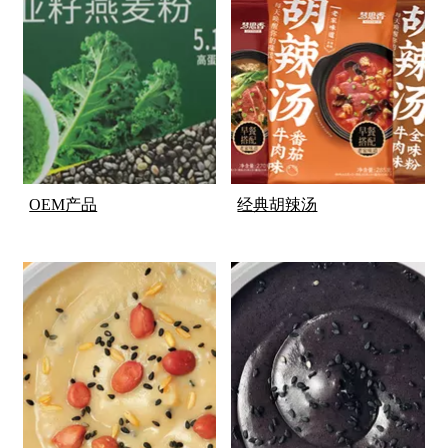
OEM产品
经典胡辣汤