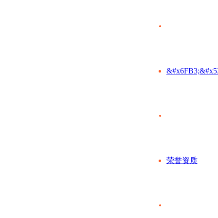
&#x6FB3;&#x5
荣誉资质