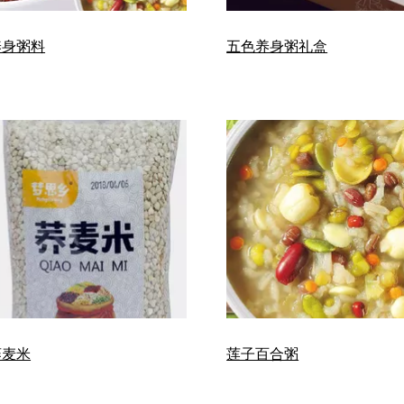
养身粥料
五色养身粥礼盒
荞麦米
莲子百合粥