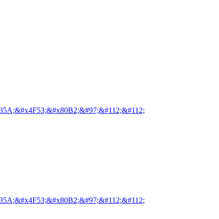
35A;&#x4F53;&#x80B2;&#97;&#112;&#112;
35A;&#x4F53;&#x80B2;&#97;&#112;&#112;