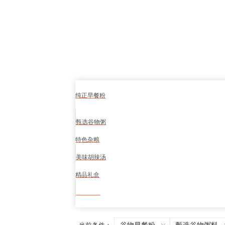
纯正早餐粉
甄选谷物粥
特色杂粮
美味胡辣汤
精品礼盒
食品安全