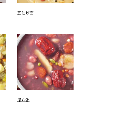
五仁炒面
腊八粥