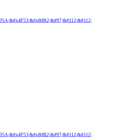
35A;&#x4F53;&#x80B2;&#97;&#112;&#112;
35A;&#x4F53;&#x80B2;&#97;&#112;&#112;