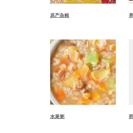
原产杂粮
水果粥