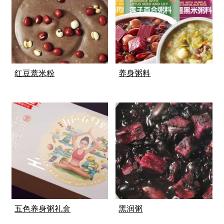
红豆薏米粉
养身粥料
五色养身粥礼盒
黑润粥