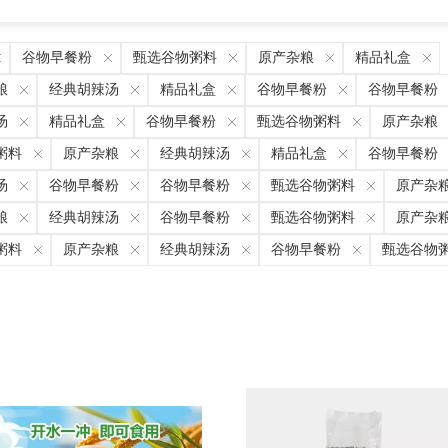
谷物早餐粉
甄选谷物粥料
原产杂粮
精品礼盒
粮
经典胡辣汤
精品礼盒
谷物早餐粉
谷物早餐粉
汤
精品礼盒
谷物早餐粉
甄选谷物粥料
原产杂粮
粥料
原产杂粮
经典胡辣汤
精品礼盒
谷物早餐粉
汤
谷物早餐粉
谷物早餐粉
甄选谷物粥料
原产杂
粮
经典胡辣汤
谷物早餐粉
甄选谷物粥料
原产杂
粥料
原产杂粮
经典胡辣汤
谷物早餐粉
甄选谷物