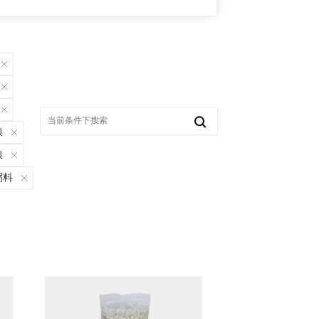
粮
粮
粥料