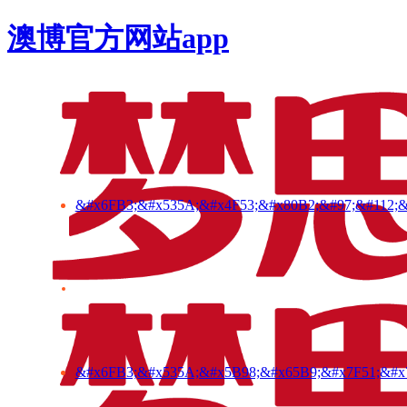
澳博官方网站app
&#x6FB3;&#x535A;&#x4F53;&#x80B2;&#97;&#112;&
&#x6FB3;&#x535A;&#x5B98;&#x65B9;&#x7F51;&#x