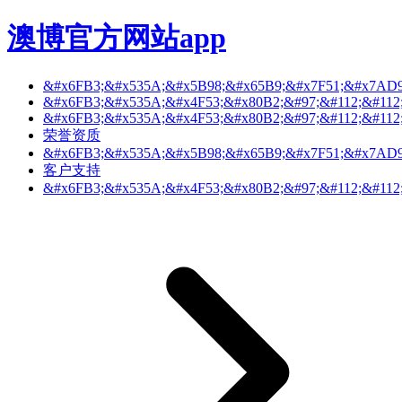
澳博官方网站app
&#x6FB3;&#x535A;&#x5B98;&#x65B9;&#x7F51;&#x7AD9;
&#x6FB3;&#x535A;&#x4F53;&#x80B2;&#97;&#112;&#112
&#x6FB3;&#x535A;&#x4F53;&#x80B2;&#97;&#112;&#112
荣誉资质
&#x6FB3;&#x535A;&#x5B98;&#x65B9;&#x7F51;&#x7AD9;
客户支持
&#x6FB3;&#x535A;&#x4F53;&#x80B2;&#97;&#112;&#112