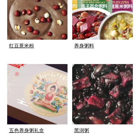
红豆薏米粉
养身粥料
五色养身粥礼盒
黑润粥