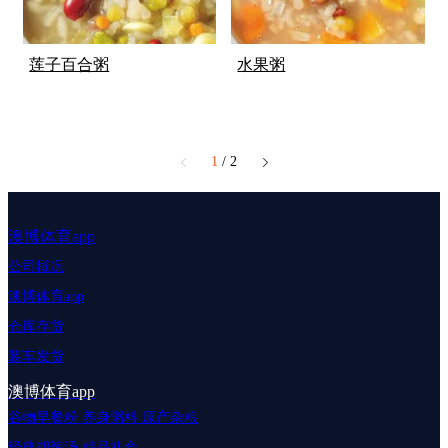
莲子百合粥
水果粥
1
/ 2
澳博体育app
公司概况
澳博体育app
仓库存货
装车发货
澳博体育app
谷物早餐粉
养身粥料
原产杂粮
经典胡辣汤
精品礼盒