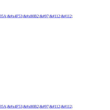
35A;&#x4F53;&#x80B2;&#97;&#112;&#112;
35A;&#x4F53;&#x80B2;&#97;&#112;&#112;