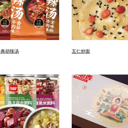
经典胡辣汤
五仁炒面