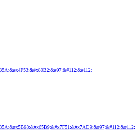
35A;&#x4F53;&#x80B2;&#97;&#112;&#112;
35A;&#x5B98;&#x65B9;&#x7F51;&#x7AD9;&#97;&#112;&#112;