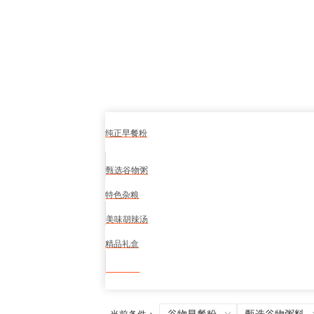
纯正早餐粉
甄选谷物粥
特色杂粮
美味胡辣汤
精品礼盒
食品安全