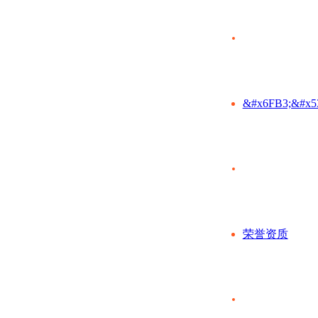
&#x6FB3;&#x5
荣誉资质