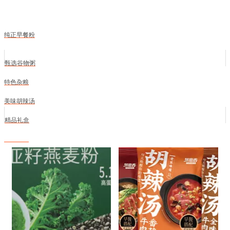
纯正早餐粉
甄选谷物粥
特色杂粮
美味胡辣汤
精品礼盒
食品安全