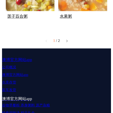
莲子百合粥
水果粥
1
/ 2
澳博官方网站app
公司概况
澳博官方网站app
仓库存货
装车发货
澳博官方网站app
谷物早餐粉
养身粥料
原产杂粮
经典胡辣汤
精品礼盒