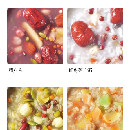
腊八粥
红枣莲子粥