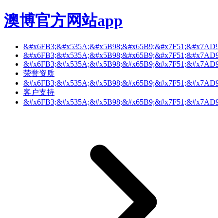
澳博官方网站app
&#x6FB3;&#x535A;&#x5B98;&#x65B9;&#x7F51;&#x7AD9;
&#x6FB3;&#x535A;&#x5B98;&#x65B9;&#x7F51;&#x7AD9;
&#x6FB3;&#x535A;&#x5B98;&#x65B9;&#x7F51;&#x7AD9;
荣誉资质
&#x6FB3;&#x535A;&#x5B98;&#x65B9;&#x7F51;&#x7AD9;
客户支持
&#x6FB3;&#x535A;&#x5B98;&#x65B9;&#x7F51;&#x7AD9;