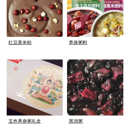
红豆薏米粉
养身粥料
五色养身粥礼盒
黑润粥