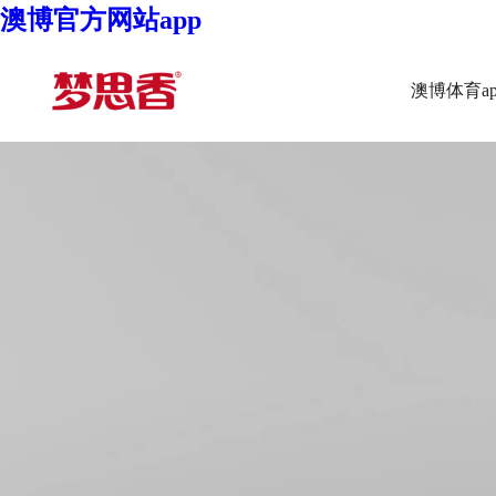
澳博官方网站app
澳博体育ap