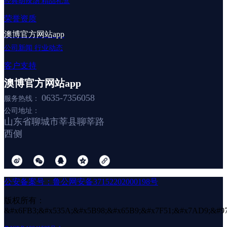
经典胡辣汤
精品礼盒
荣誉资质
澳博官方网站app
公司新闻
行业动态
客户支持
澳博官方网站app
0635-7356058
服务热线：
公司地址：
山东省聊城市莘县聊莘路
西侧
公安备案号：鲁公网安备37152202000198号
版权所有：
&#x6FB3;&#x535A;&#x5B98;&#x65B9;&#x7F51;&#x7AD9;&#97