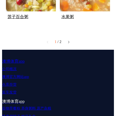
莲子百合粥
水果粥
1
/ 2
澳博体育app
公司概况
澳博官方网站app
仓库存货
装车发货
澳博体育app
谷物早餐粉
养身粥料
原产杂粮