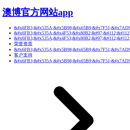
澳博官方网站app
&#x6FB3;&#x535A;&#x5B98;&#x65B9;&#x7F51;&#x7AD9;
&#x6FB3;&#x535A;&#x4F53;&#x80B2;&#97;&#112;&#112
&#x6FB3;&#x535A;&#x4F53;&#x80B2;&#97;&#112;&#112
荣誉资质
&#x6FB3;&#x535A;&#x5B98;&#x65B9;&#x7F51;&#x7AD9;
客户支持
&#x6FB3;&#x535A;&#x5B98;&#x65B9;&#x7F51;&#x7AD9;