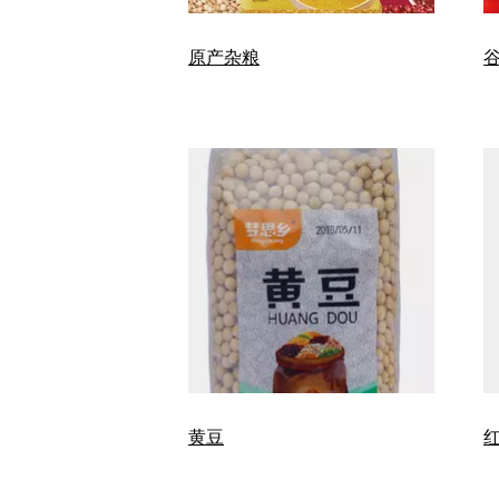
原产杂粮
黄豆