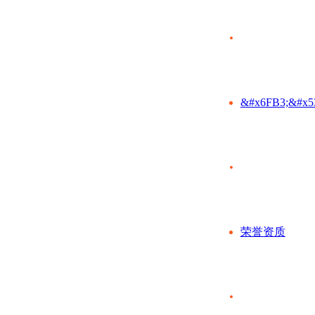
&#x6FB3;&#x5
荣誉资质