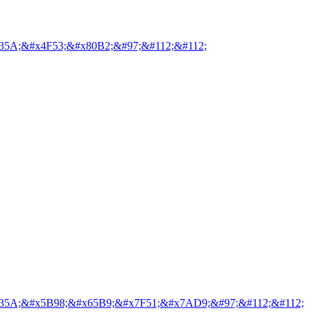
35A;&#x4F53;&#x80B2;&#97;&#112;&#112;
35A;&#x5B98;&#x65B9;&#x7F51;&#x7AD9;&#97;&#112;&#112;