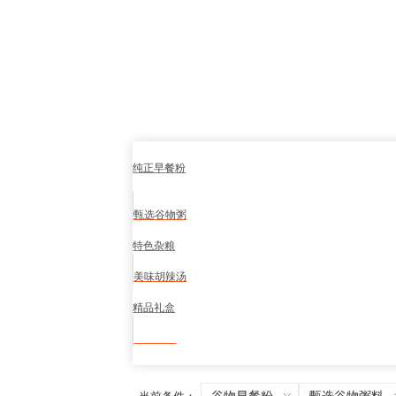
纯正早餐粉
甄选谷物粥
特色杂粮
美味胡辣汤
精品礼盒
食品安全