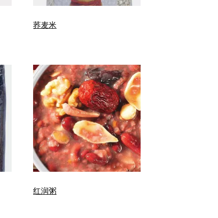
荞麦米
红润粥