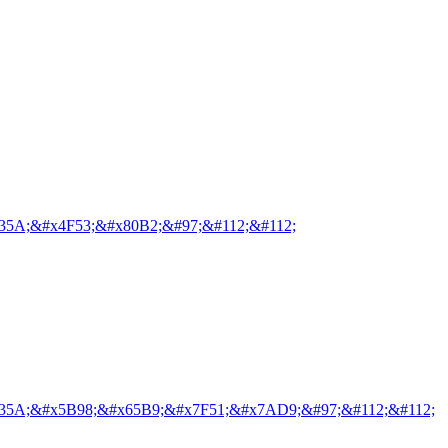
35A;&#x4F53;&#x80B2;&#97;&#112;&#112;
35A;&#x5B98;&#x65B9;&#x7F51;&#x7AD9;&#97;&#112;&#112;