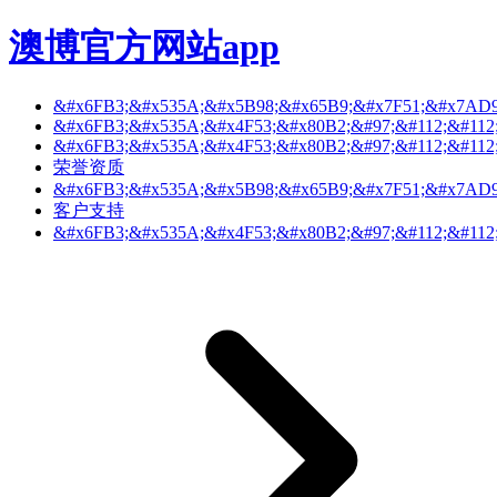
澳博官方网站app
&#x6FB3;&#x535A;&#x5B98;&#x65B9;&#x7F51;&#x7AD9;
&#x6FB3;&#x535A;&#x4F53;&#x80B2;&#97;&#112;&#112
&#x6FB3;&#x535A;&#x4F53;&#x80B2;&#97;&#112;&#112
荣誉资质
&#x6FB3;&#x535A;&#x5B98;&#x65B9;&#x7F51;&#x7AD9;
客户支持
&#x6FB3;&#x535A;&#x4F53;&#x80B2;&#97;&#112;&#112