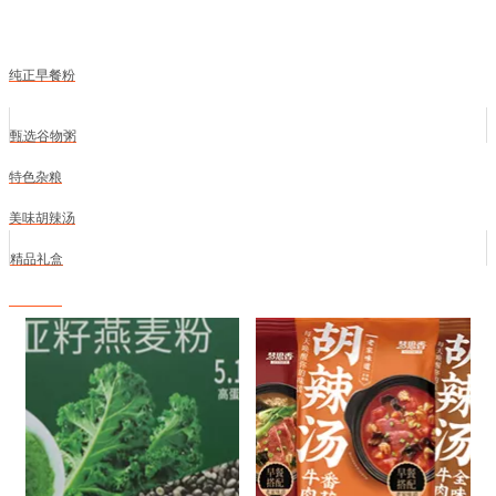
纯正早餐粉
甄选谷物粥
特色杂粮
美味胡辣汤
精品礼盒
食品安全