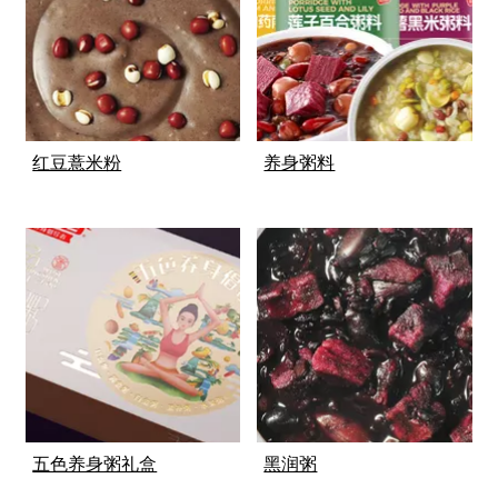
红豆薏米粉
养身粥料
五色养身粥礼盒
黑润粥