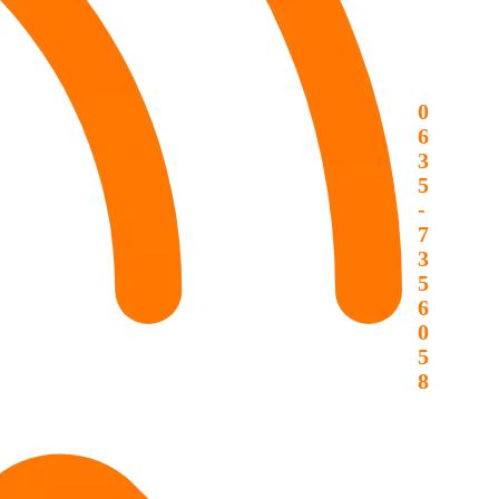
0
6
3
5
-
7
3
5
6
0
5
8