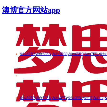
澳博官方网站app
&#x6FB3;&#x535A;&#x5B98;&#x65B9;&#x7F51;&#x
&#x6FB3;&#x535A;&#x4F53;&#x80B2;&#97;&#112;&