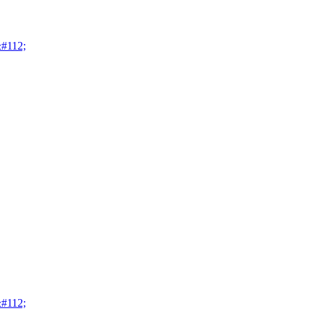
#112;
#112;