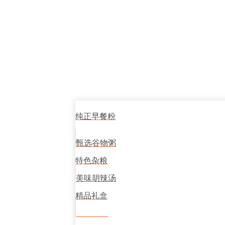
纯正早餐粉
甄选谷物粥
特色杂粮
美味胡辣汤
精品礼盒
食品安全