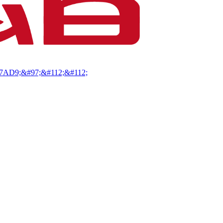
7AD9;&#97;&#112;&#112;