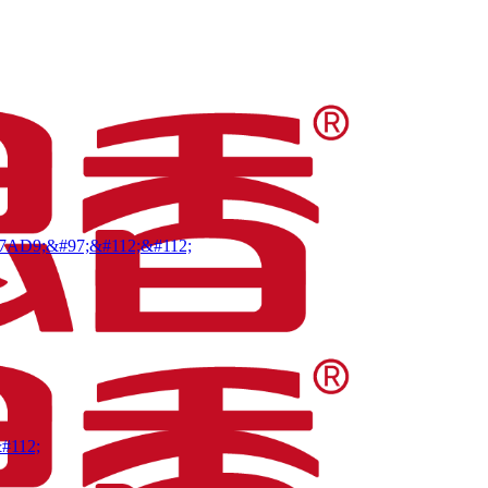
7AD9;&#97;&#112;&#112;
#112;